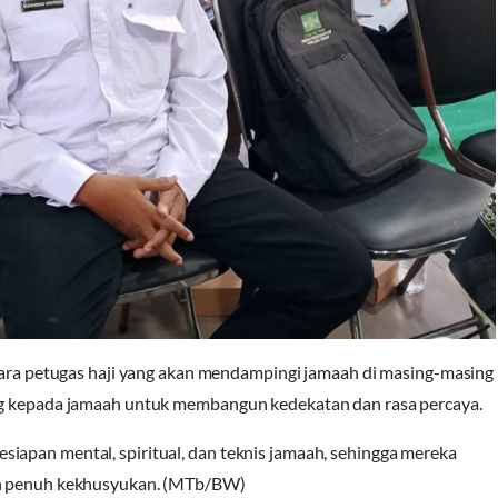
 para petugas haji yang akan mendampingi jamaah di masing-masing
ung kepada jamaah untuk membangun kedekatan dan rasa percaya.
iapan mental, spiritual, dan teknis jamaah, sehingga mereka
dan penuh kekhusyukan. (MTb/BW)