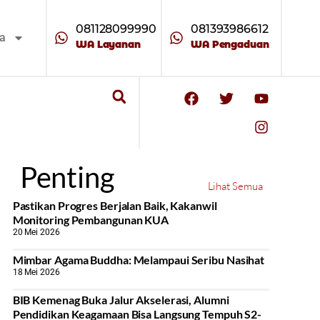
081128099990
081393986612
ta
WA Layanan
WA Pengaduan
Penting
Lihat Semua
Pastikan Progres Berjalan Baik, Kakanwil
Monitoring Pembangunan KUA
20 Mei 2026
Mimbar Agama Buddha: Melampaui Seribu Nasihat
18 Mei 2026
BIB Kemenag Buka Jalur Akselerasi, Alumni
Pendidikan Keagamaan Bisa Langsung Tempuh S2-