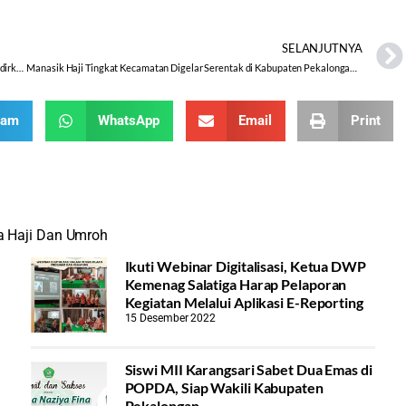
SELANJUTNYA
Kemenag se-Eks Karesidenan Pekalongan Gelar Penyuluhan Hukum, Hadirkan Narasumber dari Kejaksaan Tinggi Jawa Tengah
Manasik Haji Tingkat Kecamatan Digelar Serentak di Kabupaten Pekalongan, Calon Jamaah Bertemu Langsung dengan Petugas Kloter
ram
WhatsApp
Email
Print
a Haji Dan Umroh
Ikuti Webinar Digitalisasi, Ketua DWP
Kemenag Salatiga Harap Pelaporan
Kegiatan Melalui Aplikasi E-Reporting
15 Desember 2022
Siswi MII Karangsari Sabet Dua Emas di
POPDA, Siap Wakili Kabupaten
Pekalongan