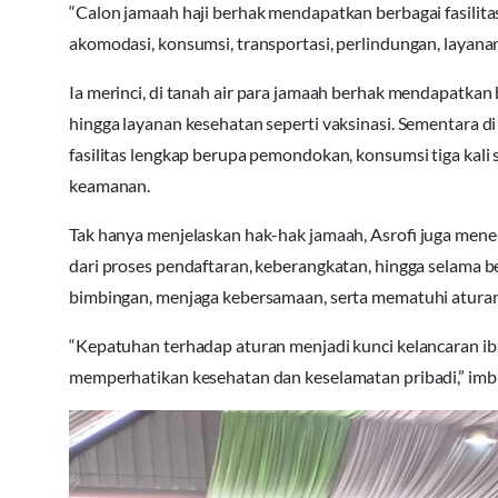
“Calon jamaah haji berhak mendapatkan berbagai fasilitas 
akomodasi, konsumsi, transportasi, perlindungan, layana
Ia merinci, di tanah air para jamaah berhak mendapatkan
hingga layanan kesehatan seperti vaksinasi. Sementara
fasilitas lengkap berupa pemondokan, konsumsi tiga kali s
keamanan.
Tak hanya menjelaskan hak-hak jamaah, Asrofi juga mene
dari proses pendaftaran, keberangkatan, hingga selama be
bimbingan, menjaga kebersamaan, serta mematuhi aturan
“Kepatuhan terhadap aturan menjadi kunci kelancaran iba
memperhatikan kesehatan dan keselamatan pribadi,” im