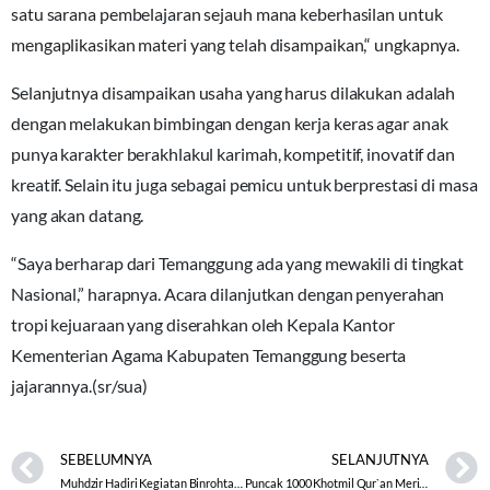
satu sarana pembelajaran sejauh mana keberhasilan untuk
mengaplikasikan materi yang telah disampaikan,“ ungkapnya.
Selanjutnya disampaikan usaha yang harus dilakukan adalah
dengan melakukan bimbingan dengan kerja keras agar anak
punya karakter berakhlakul karimah, kompetitif, inovatif dan
kreatif. Selain itu juga sebagai pemicu untuk berprestasi di masa
yang akan datang.
“Saya berharap dari Temanggung ada yang mewakili di tingkat
Nasional,” harapnya. Acara dilanjutkan dengan penyerahan
tropi kejuaraan yang diserahkan oleh Kepala Kantor
Kementerian Agama Kabupaten Temanggung beserta
jajarannya.(sr/sua)
SEBELUMNYA
SELANJUTNYA
Muhdzir Hadiri Kegiatan Binrohtal dan Pemberian Santunan di Polres Tegal Kota
Puncak 1000 Khotmil Qur`an Meriahkan Gebyar Muharam 1446 H