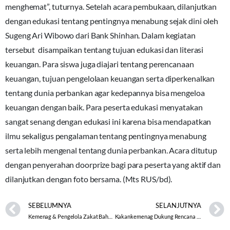
menghemat”, tuturnya. Setelah acara pembukaan, dilanjutkan
dengan edukasi tentang pentingnya menabung sejak dini oleh
Sugeng Ari Wibowo dari Bank Shinhan. Dalam kegiatan
tersebut disampaikan tentang tujuan edukasi dan literasi
keuangan. Para siswa juga diajari tentang perencanaan
keuangan, tujuan pengelolaan keuangan serta diperkenalkan
tentang dunia perbankan agar kedepannya bisa mengeloa
keuangan dengan baik. Para peserta edukasi menyatakan
sangat senang dengan edukasi ini karena bisa mendapatkan
ilmu sekaligus pengalaman tentang pentingnya menabung
serta lebih mengenal tentang dunia perbankan. Acara ditutup
dengan penyerahan doorprize bagi para peserta yang aktif dan
dilanjutkan dengan foto bersama. (Mts RUS/bd).
SEBELUMNYA
SELANJUTNYA
Kemenag & Pengelola Zakat Bahas Program Bersama Pengentasan Kemiskinan
Kakankemenag Dukung Rencana IPPNU Sosialisasikan Pencegahan Pernikahan Dini