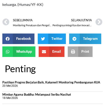
keluarga. (Humas/YF-KK)
SEBELUMNYA
SELANJUTNYA
Monitoring Penataan dan Pengelolaan Arsip di KUA Kecamatan Sidomukti
Pentingnya Integritas dan Inovasi Pelayanan Publik
Facebook
Twitter
Telegram
WhatsApp
Email
Print
Penting
Pastikan Progres Berjalan Baik, Kakanwil Monitoring Pembangunan KUA
20 Mei 2026
Mimbar Agama Buddha: Melampaui Seribu Nasihat
18 Mei 2026