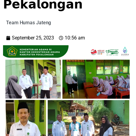
𝗣𝗲𝗸𝗮𝗹𝗼𝗻𝗴𝗮𝗻
Team Humas Jateng
September 25, 2023
10:56 am