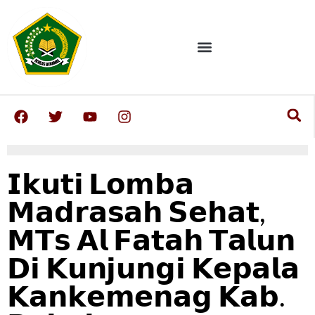
𝗜𝗸𝘂𝘁𝗶 𝗟𝗼𝗺𝗯𝗮
𝗠𝗮𝗱𝗿𝗮𝘀𝗮𝗵 𝗦𝗲𝗵𝗮𝘁,
𝗠𝗧𝘀 𝗔𝗹 𝗙𝗮𝘁𝗮𝗵 𝗧𝗮𝗹𝘂𝗻
𝗗𝗶 𝗞𝘂𝗻𝗷𝘂𝗻𝗴𝗶 𝗞𝗲𝗽𝗮𝗹𝗮
𝗞𝗮𝗻𝗸𝗲𝗺𝗲𝗻𝗮𝗴 𝗞𝗮𝗯.