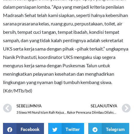
dalam persiapan lomba. “Apa yang menjadi kriteria penilaian
Madrasah Sehat telah kami siapkan, seperti halnya kebersihan
sarana prasarana kelas, ruang guru, perpustakaan, toilet, air
bersih, tempat cuci tangan, tempat ibadah, kondisi tempat
sampah, dan yang tidak kalah pentingnya adalah sekretariat
UKS serta kerja sama dengan pihak –pihak terkait.” ungkapnya
Nanik Prihastuti, koordinator UKS mengaku siap segera
mengurus kerja sama dengan Puskesmas Talun untuk
meningkatkan pelayanan kesehatan dan menghadirkan
lingkungan yang nyaman bagi tumbuh kembang siswa.
(Kdr/MTb/bd)
SEBELUMNYA
SELANJUTNYA
3 Siswa MI Nurul Islam Raih Kejuaraan Lomba Tahfidz Tingkat Kota Semarang
Rakor Perencana Diimbau Dilaksanakan Rutin Berkala
Facebook
Twitter
Telegram