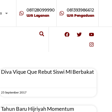
081128099990
081393986612
ta
WA Layanan
WA Pengaduan
Diva Vique Que Rebut Siswi MI Berbakat
25 September 2017
Tahun Baru Hijriyah Momentum