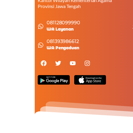
Kantor Wilayah Kementerian Agama
Provinsi Jawa Tengah
081128099990
WA Layanan
081393986612
WA Pengaduan