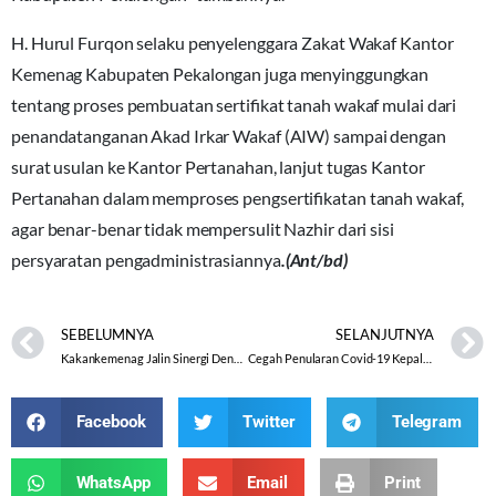
H. Hurul Furqon selaku penyelenggara Zakat Wakaf Kantor
Kemenag Kabupaten Pekalongan juga menyinggungkan
tentang proses pembuatan sertifikat tanah wakaf mulai dari
penandatanganan Akad Irkar Wakaf (AIW) sampai dengan
surat usulan ke Kantor Pertanahan, lanjut tugas Kantor
Pertanahan dalam memproses pengsertifikatan tanah wakaf,
agar benar-benar tidak mempersulit Nazhir dari sisi
persyaratan pengadministrasiannya
.(Ant/bd)
SEBELUMNYA
SELANJUTNYA
Kakankemenag Jalin Sinergi Dengan PCNU Banjarnegara
Cegah Penularan Covid-19 Kepala KUA Divaksin
Facebook
Twitter
Telegram
WhatsApp
Email
Print