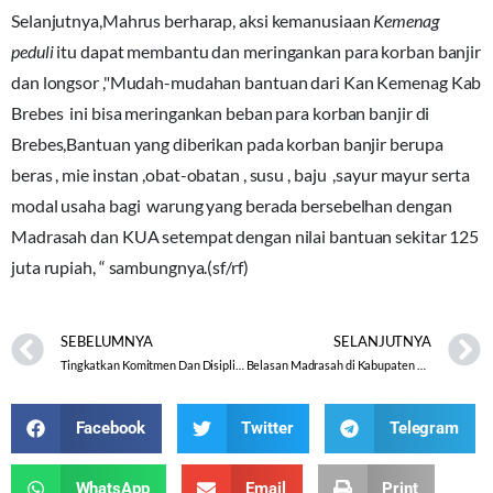
Selanjutnya,Mahrus berharap, aksi kemanusiaan
Kemenag
peduli
itu dapat membantu dan meringankan para korban banjir
dan longsor ,"Mudah-mudahan bantuan dari Kan Kemenag Kab
Brebes ini bisa meringankan beban para korban banjir di
Brebes,Bantuan yang diberikan pada korban banjir berupa
beras , mie instan ,obat-obatan , susu , baju ,sayur mayur serta
modal usaha bagi warung yang berada bersebelhan dengan
Madrasah dan KUA setempat dengan nilai bantuan sekitar 125
juta rupiah, “ sambungnya.(sf/rf)
SEBELUMNYA
SELANJUTNYA
Tingkatkan Komitmen Dan Disiplin Pegawai Melalui Apel Pagi
Belasan Madrasah di Kabupaten Brebes Rusak
Facebook
Twitter
Telegram
WhatsApp
Email
Print