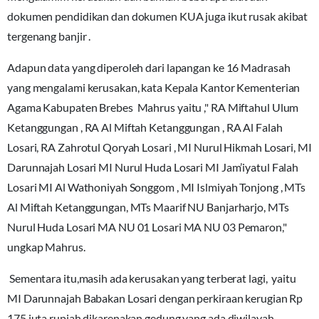
dokumen pendidikan dan dokumen KUA juga ikut rusak akibat
tergenang banjir .
Adapun data yang diperoleh dari lapangan ke 16 Madrasah
yang mengalami kerusakan, kata Kepala Kantor Kementerian
Agama Kabupaten Brebes Mahrus yaitu ," RA Miftahul Ulum
Ketanggungan , RA Al Miftah Ketanggungan , RA Al Falah
Losari, RA Zahrotul Qoryah Losari , MI Nurul Hikmah Losari, MI
Darunnajah Losari MI Nurul Huda Losari MI Jam’iyatul Falah
Losari MI Al Wathoniyah Songgom , MI Islmiyah Tonjong , MTs
Al Miftah Ketanggungan, MTs Maarif NU Banjarharjo, MTs
Nurul Huda Losari MA NU 01 Losari MA NU 03 Pemaron,"
ungkap Mahrus.
Sementara itu,masih ada kerusakan yang terberat lagi, yaitu
MI Darunnajah Babakan Losari dengan perkiraan kerugian Rp
175 juta rupiah dikarenakan gedung yang ada diwilayah