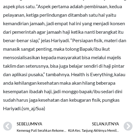
aspek plus satu. “Aspek pertama adalah pembinaan, kedua
pelayanan, ketiga perlindungan ditambah satu hal yaitu
kemandirian jamaah, jadi empat hal ini yang menjadi konsen
dari pemerintah agar jamaah haji ketika nanti berangkat itu
benar-benar siap,” jelas Hariyadi. “Persiapan fisik, materi dan
manasik sangat penting, maka tolong Bapak/ibu ikut
mensosialisasikan kepada masyarakat bisa melalui majelis
taklim dan seterusnya, bisa juga belajar sendiri di haji pintar
dan aplikasi pusaka,” tambahnya. Health is Everything, kalau
anda kehilangan kesehatan maka akan hilang beberapa
kesempatan ibadah haji, jadi monggo bapak/ibu sedari dini
sudah harus jaga kesehatan dan kebugaran fisik, pungkas
Hariyadi.(sm_aj/Sua)
SEBELUMNYA
SELANJUTNYA
Kemenag Pati Serahkan Rekomendasi Pembangunan Rumah Ibadah
KUA Kec. Tanjung Akhirnya Memiliki Gedung Baru bagi Peningkatan Pelayanan