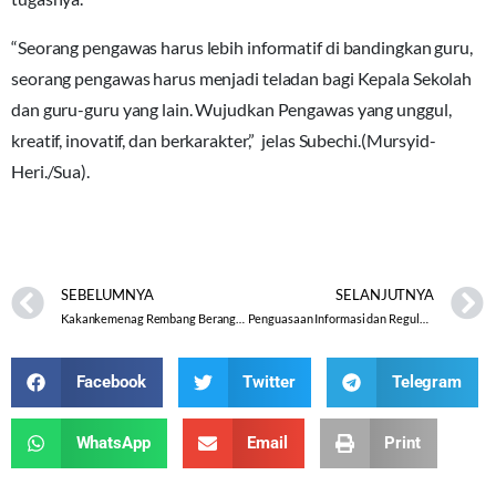
“Seorang pengawas harus lebih informatif di bandingkan guru,
seorang pengawas harus menjadi teladan bagi Kepala Sekolah
dan guru-guru yang lain. Wujudkan Pengawas yang unggul,
kreatif, inovatif, dan berkarakter,” jelas Subechi.(Mursyid-
Heri./Sua).
SEBELUMNYA
SELANJUTNYA
Kakankemenag Rembang Berangkatkan 16 Peserta Pergamanas
Penguasaan Informasi dan Regulasi Menjadi Acuan Rakor Pengawas Kabupaten Wonogiri
Facebook
Twitter
Telegram
WhatsApp
Email
Print