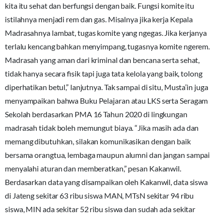
kita itu sehat dan berfungsi dengan baik. Fungsi komite itu
istilahnya menjadi rem dan gas. Misalnya jika kerja Kepala
Madrasahnya lambat, tugas komite yang ngegas. Jika kerjanya
terlalu kencang bahkan menyimpang, tugasnya komite ngerem.
Madrasah yang aman dari kriminal dan bencana serta sehat,
tidak hanya secara fisik tapi juga tata kelola yang baik, tolong
diperhatikan betul,” lanjutnya. Tak sampai di situ, Musta’in juga
menyampaikan bahwa Buku Pelajaran atau LKS serta Seragam
Sekolah berdasarkan PMA 16 Tahun 2020 di lingkungan
madrasah tidak boleh memungut biaya. “Jika masih ada dan
memang dibutuhkan, silakan komunikasikan dengan baik
bersama orangtua, lembaga maupun alumni dan jangan sampai
menyalahi aturan dan memberatkan,” pesan Kakanwil.
Berdasarkan data yang disampaikan oleh Kakanwil, data siswa
di Jateng sekitar 63 ribu siswa MAN, MTsN sekitar 94 ribu
siswa, MIN ada sekitar 52 ribu siswa dan sudah ada sekitar