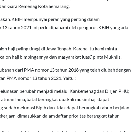
i dan Gara Kemenag Kota Semarang.
akan, KBIH mempunyai peran yang penting dalam
r 13 tahun 2021 ini perlu dipahami oleh pengurus KBIH yang ada
n haji paling tinggi di Jawa Tengah. Karena itu kami minta
calon haji bimbingannya dan masyarakat luas,” pinta Mukhlis.
ubahan dari PMA nomor 13 tahun 2018 yang telah diubah dengan
an PMA nomor 13 tahun 2021. Yaitu :
pelunasan berubah menjadi melalui Kankemenag dan Dirjen PHU;
 aturan lama, batal berangkat dua kali musim haji dapat
g sudah melunasi Bipih dan tidak dapat berangkat tahun berjalan
ekerjaan dimasukkan dalam daftar prioritas berangkat tahun