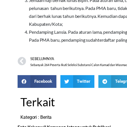
Jemaah haji berhak lunas Bipih. Pada aturan lama, 
pelunasan tahun berikutnya. Pada PMA baru, tidak 
dari berhak lunas tahun berikutnya. Kemudian da
Kabupaten/Kota;
Pendamping Lansia. Pada aturan lama, pendamping 
Pada PMA baru, pendamping sudahterdaftar paling
SEBELUMNYA
Sebanyak 264 Peserta Ikuti Seleksi Substansi Calon Kamad dan Wasma
Facebook
Twitter
Teleg
Terkait
Kategori :
Berita
Foto Kakanwil Kemenag Jateng untuk Publikasi