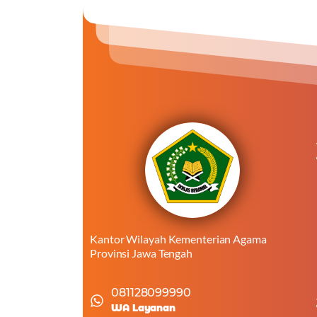
Kantor Wilayah Kementerian Agama
Provinsi Jawa Tengah
081128099990
WA Layanan