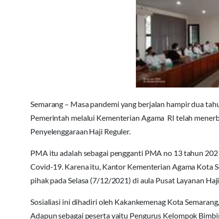
Semarang – Masa pandemi yang berjalan hampir dua tahun
Pemerintah melalui Kementerian Agama RI telah mener
Penyelenggaraan Haji Reguler.
PMA itu adalah sebagai pengganti PMA no 13 tahun 2021
Covid-19. Karena itu, Kantor Kementerian Agama Kota S
pihak pada Selasa (7/12/2021) di aula Pusat Layanan H
Sosialiasi ini dihadiri oleh Kakankemenag Kota Semaran
Adapun sebagai peserta yaitu Pengurus Kelompok Bimbi