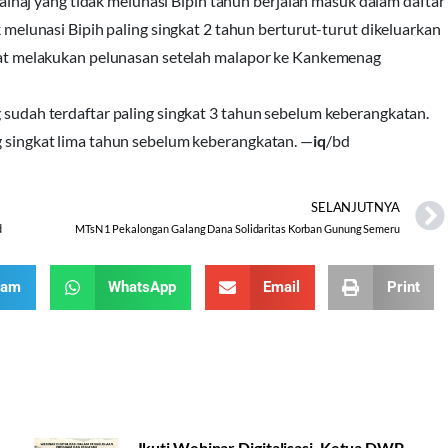
calhaj yang tidak melunasi Bipih tahun berjalan masuk dalam daftar
melunasi Bipih paling singkat 2 tahun berturut-turut dikeluarkan
pat melakukan pelunasan setelah malapor ke Kankemenag
sudah terdaftar paling singkat 3 tahun sebelum keberangkatan.
 singkat lima tahun sebelum keberangkatan. —
iq
/bd
SELANJUTNYA
d
MTsN 1 Pekalongan Galang Dana Solidaritas Korban Gunung Semeru
ram
WhatsApp
Email
Print
Ikuti Webinar Digitalisasi, Ketua DWP