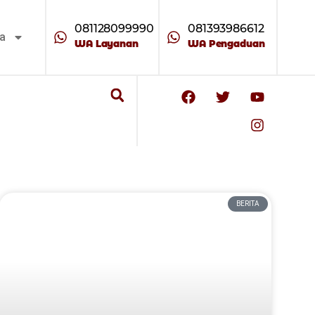
081128099990
081393986612
ta
WA Layanan
WA Pengaduan
BERITA